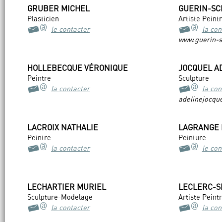
GRUBER MICHEL
GUERIN-SC
Plasticien
Artiste Peint
le contacter
la con
www.guerin-s
HOLLEBECQUE VÉRONIQUE
JOCQUEL A
Peintre
Sculpture
la contacter
la con
adelinejocqu
LACROIX NATHALIE
LAGRANGE 
Peintre
Peinture
la contacter
le con
LECHARTIER MURIEL
LECLERC-S
Sculpture-Modelage
Artiste Peint
la contacter
la con