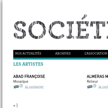
NOS ACTUALITÉS
ARCHIVES
L’ASSOCIATION
LES ARTISTES
ABAD FRANÇOISE
ALMERAS M
Mosaïque
Relieur
la contacter
la con
« ]