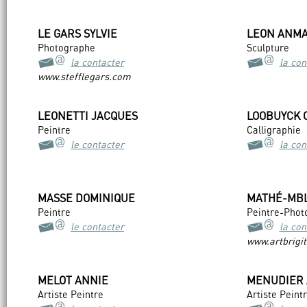
LE GARS SYLVIE
LEON ANMA
Photographe
Sculpture
la contacter
la con
www.stefflegars.com
LEONETTI JACQUES
LOOBUYCK 
Peintre
Calligraphie
le contacter
la con
MASSE DOMINIQUE
MATHÉ-MBL
Peintre
Peintre-Phot
le contacter
la con
www.artbrigi
MELOT ANNIE
MENUDIER
Artiste Peintre
Artiste Peint