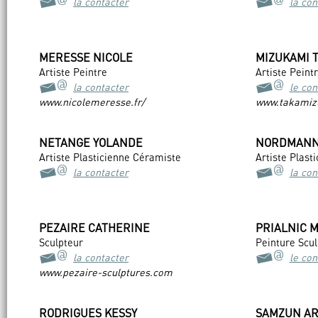
la contacter
la con
MERESSE NICOLE
MIZUKAMI 
Artiste Peintre
Artiste Peint
la contacter
le con
www.nicolemeresse.fr/
www.takamiz
NETANGE YOLANDE
NORDMANN
Artiste Plasticienne Céramiste
Artiste Plast
la contacter
la con
PEZAIRE CATHERINE
PRIALNIC 
Sculpteur
Peinture Scul
la contacter
le con
www.pezaire-sculptures.com
RODRIGUES KESSY
SAMZUN A