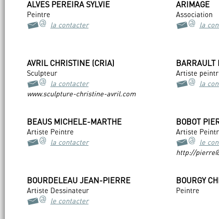
ALVES PEREIRA SYLVIE
ARIMAGE
Peintre
Association
la contacter
la con
AVRIL CHRISTINE (CRIA)
BARRAULT 
Sculpteur
Artiste peintr
la contacter
la con
www.sculpture-christine-avril.com
BEAUS MICHELE-MARTHE
BOBOT PIE
Artiste Peintre
Artiste Peint
la contacter
le con
http://pierre
BOURDELEAU JEAN-PIERRE
BOURGY CH
Artiste Dessinateur
Peintre
le contacter