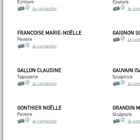
Écriture
Couture
la contacter
le con
FRANCOISE MARIE-NOËLLE
GAIGNON S
Peintre
la con
la contacter
GALLON CLAUDINE
GAUVAIN I
Tapisserie
Sculptrice
la contacter
la con
GONTHIER NOËLLE
GRANDIN M
Peintre
Sculpture
la contacter
la con