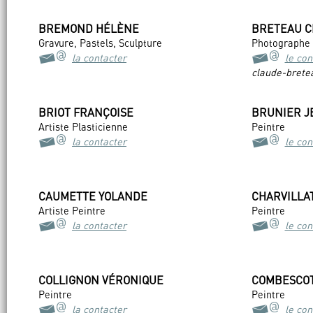
BREMOND HÉLÈNE
BRETEAU C
Gravure, Pastels, Sculpture
Photographe
la contacter
le con
claude-bretea
BRIOT FRANÇOISE
BRUNIER J
Artiste Plasticienne
Peintre
la contacter
le con
CAUMETTE YOLANDE
CHARVILLA
Artiste Peintre
Peintre
la contacter
le con
COLLIGNON VÉRONIQUE
COMBESCOT
Peintre
Peintre
la contacter
le con